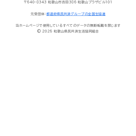
〒640-8343 和歌山市吉田386 和歌山プラザビル101
元受団体：
都道府県民共済グループの全国生協連
当ホームページで使用しているすべてのデータの無断転載を禁じます
© 2026 和歌山県民共済生活協同組合