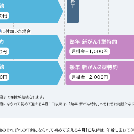
5歳まで保障が継続されます。
5歳になられて初めて迎える4月1日以降は、「熟年 新がん特約」へそれぞれ継続となり
80歳のそれぞれの年齢になられて初めて迎える4月1日以降は、年齢に応じて