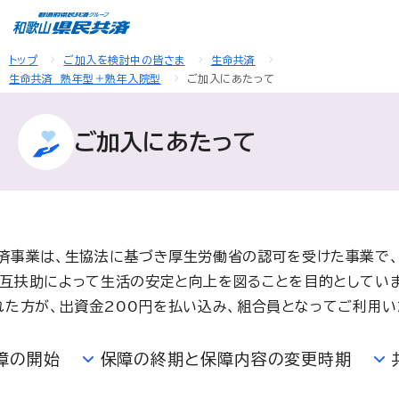
トップ
ご加入を検討中の皆さま
生命共済
生命共済 熟年型＋熟年入院型
ご加入にあたって
ご加入にあたって
済事業は、生協法に基づき厚生労働省の認可を受けた事業で
互扶助によって生活の安定と向上を図ることを目的としていま
れた方が、出資金200円を払い込み、組合員となってご利用い
障の開始
保障の終期と保障内容の変更時期