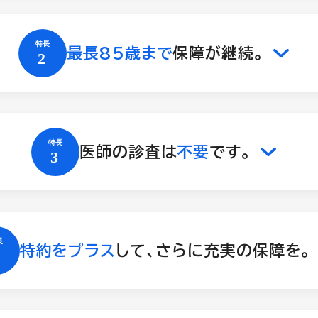
最長85歳まで
保障が継続。
医師の診査は
不要
です。
特約をプラス
して、さらに充実の保障を。