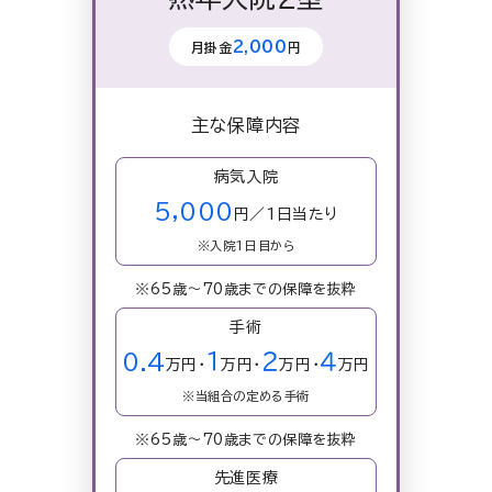
2,000
月掛金
円
主な保障内容
病気入院
5,000
円／1日当たり
※入院1日目から
※65歳～70歳までの保障を抜粋
手術
0.4
１
２
４
万円・
万円・
万円・
万円
※当組合の定める手術
※65歳～70歳までの保障を抜粋
先進医療