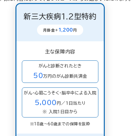
新三大疾病1.2型特約
1,200
月掛金＋
円
主な保障内容
がんと診断されたとき
50
万円のがん診断共済金
がん・心筋こうそく・脳卒中による入院
5,000
円／1日当たり
※ 入院１日目から
※18歳〜60歳までの保障を抜粋