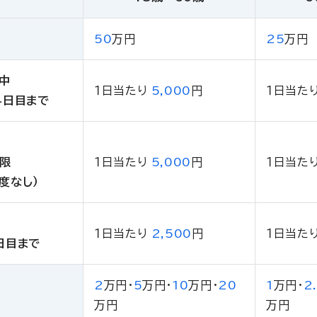
50
万円
25
万円
中
１日当たり
5,000
円
１日当た
4日目まで
制限
１日当たり
5,000
円
１日当た
度なし）
１日当たり
2,500
円
１日当た
日目まで
2
万円
・
5
万円
・
10
万円
・
20
1
万円
・
2
万円
万円