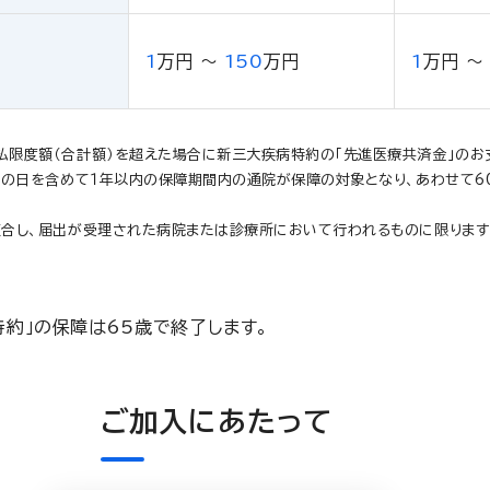
1
万円
～
150
万円
1
万円
～
限度額（合計額）を超えた場合に新三大疾病特約の「先進医療共済金」のお
その日を含めて１年以内の保障期間内の通院が保障の対象となり、あわせて6
合し、届出が受理された病院または診療所において行われるものに限ります）
特約」の保障は65歳で終了します。
ご加入にあたって