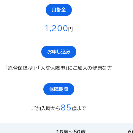
月掛金
1,2
00
円
お申し込み
「総合保障型」・「入院保障型」にご加入の健康な方
保障期間
85
ご加入時から
歳まで
18歳〜60歳
6