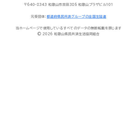
〒640-8343 和歌山市吉田386 和歌山プラザビル101
元受団体：
都道府県民共済グループの全国生協連
当ホームページで使用しているすべてのデータの無断転載を禁じます
© 2026 和歌山県民共済生活協同組合