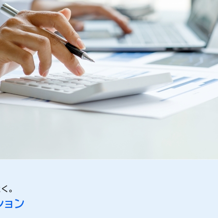
く。
ション