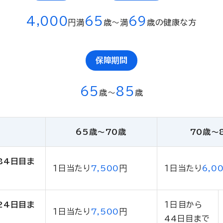
4,000
65
69
円
満
歳〜満
歳の健康な方
保障期間
65
85
歳〜
歳
65歳〜70歳
70歳〜
84日目ま
１日当たり
7,500
円
１日当たり
6,0
24日目ま
１日目から
１日当たり
7,500
円
44日目まで