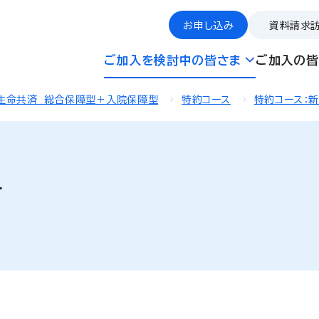
お申し込み
資料請求
ご加入を検討中の皆さま
ご加入の皆
生命共済 総合保障型＋入院保障型
特約コース
特約コース：
て