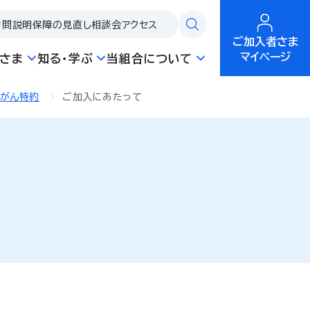
訪問説明
保障の見直し相談会
アクセス
ご加入者さま
マイページ
さま
知る・学ぶ
当組合について
新がん特約
ご加入にあたって