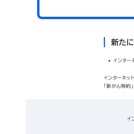
新た
インター
インターネッ
「新がん特約
イ